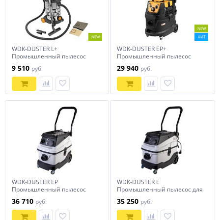
NEW
NEW
ХИТ
WDK-DUSTER L+
WDK-DUSTER EP+
Промышленный пылесос
Промышленный пылесос
1600 Вт / 30 л, с
1600 Вт / 40 л, с
9 510
29 940
руб.
руб.
подключением
подключением электро и
электроинструмента
пневмоинструмента
WDK-DUSTER EP
WDK-DUSTER E
Промышленный пылесос
Промышленный пылесос для
для электрического и
электрического инструмента
36 710
35 250
руб.
руб.
пневматического
инструмента