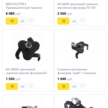
WDK-DUSTER L
KA-4438 трехлапый съемник
Промышленный пылесос
масляного фильтра,75-130
1600W/20L с подключением
мм
8 080
3 560
руб.
руб.
электроинструмента
KA-2005А трехпалый
Съемник маслянных
съемник маслян фильтра,63-
фильтров "краб" с тонкими
120 мм
захватами, Hans, OFW3-2S
1 550
1 840
руб.
руб.