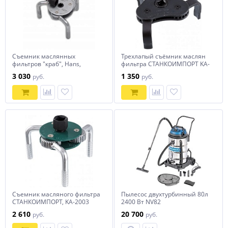
Съемник маслянных
Трехлапый съёмник маслян
фильтров "краб", Hans,
фильтра СТАНКОИМПОРТ KA-
OFW3-2
2005
3 030
1 350
руб.
руб.
Съемник масляного фильтра
Пылесос двухтурбинный 80л
СТАНКОИМПОРТ, KA-2003
2400 Вт NV82
2 610
20 700
руб.
руб.