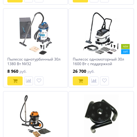
NEW
ХИТ
Пылесос однотурбинный 30л
Пылесос одномоторный 30л
1380 Вт NV32
1600 Вт с поддержкой
пневмоинструмента
8 960
26 700
руб.
руб.
NORDBERG NV34