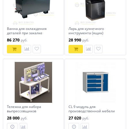
Ванна для охлаждения
Ларь для кузнечного
деталей при закалке
инструмента (ящик)
05.Э.078.52.000
05.Т.042.53.050
86 270
28 990
руб.
руб.
Тележка для набора
СL 9 модуль для
выпрессовщиков
производственной мебели
Craft
28 000
27 020
руб.
руб.