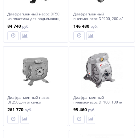
Диафрагменный насос DF50
Диафрагменный
из пластика для воды/моющ
пневмонасос DP200, 200 л/
жидкостей/антифриза
мин. Отработ. мас. и откачки
84 740
146 480
руб.
руб.
диз.топ. ALU/NBR
Диафрагменный насос
Диафрагменный
DF250 для откачки
пневмонасос DF100, 100 л/
отработанной жидкости
мин, вход для жидкости 1”.
261 770
95 460
руб.
руб.
Антифриз