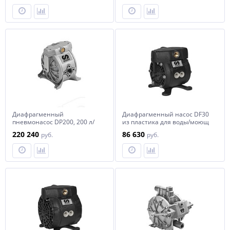
Диафрагменный
Диафрагменный насос DF30
пневмонасос DP200, 200 л/
из пластика для воды/моющ
мин. ALU/TEFLON
жидкостей/антифриза
220 240
86 630
руб.
руб.