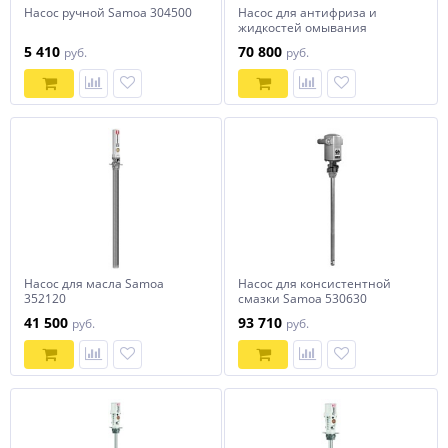
Насос ручной Samoa 304500
Насос для антифриза и
жидкостей омывания
ветрового стекла Samoa
5 410
70 800
руб.
руб.
552010
Насос для масла Samoa
Насос для консистентной
352120
смазки Samoa 530630
пневматический
41 500
93 710
руб.
руб.