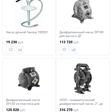
Насос ручной Samoa 108501
Диафрагменный насос DF100
для масла и ДТ
19 230
113 720
руб.
руб.
Диафрагменный насос
UP20 - пневматический
DF100 из пластика для
диафрагменный насос, 2", до
антифриза/AdBlue/DEF/
600 л/мин
120 020
316 270
руб.
руб.
моющ жидкости