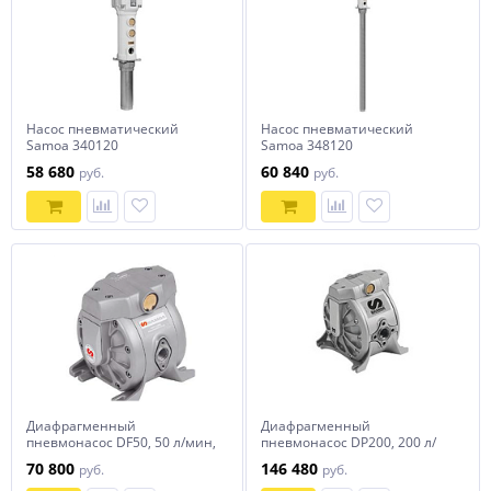
Насос пневматический
Насос пневматический
Samoa 340120
Samoa 348120
58 680
60 840
руб.
руб.
Диафрагменный
Диафрагменный
пневмонасос DF50, 50 л/мин,
пневмонасос DP200, 200 л/
вход для жидкости 1/2". Смаз
мин. Антифриз ALU/HYTREL
70 800
146 480
руб.
руб.
мат-лы, отработанное масло