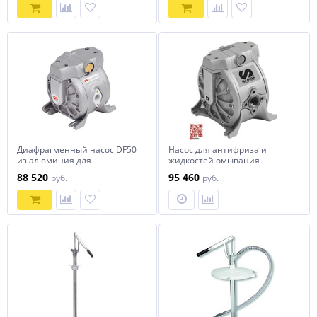
Диафрагменный насос DF50
Насос для антифриза и
из алюминия для
жидкостей омывания
антифриза/смазочных
ветрового стекла Samoa
88 520
95 460
руб.
руб.
материалов/отработанного
551010
масла