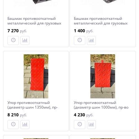
Башмак противооткатный
Башмак противооткатный
металлический для грузовых
металлический для грузовых
а/м с ручкой (длина - 320мм,
а/м (длина - 230мм, ширина -
7 270
1 400
руб.
руб.
ширина - 155мм, высота -
200мм, высота - 125мм), к-т
190мм), к-т 2шт Forsage F-
2шт Forsage F-TRF3555
TRN37-2
Упор противооткатный
Упор противооткатный
(диаметр шин 1350мм), пр-
(диаметр шин 1000мм), пр-во
во РБ
РБ
8 210
4 230
руб.
руб.