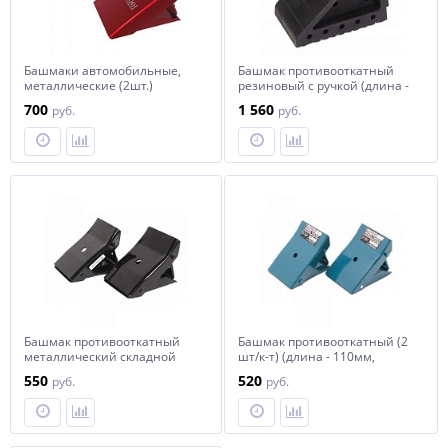
Башмаки автомобильные,
Башмак противооткатный
металлические (2шт.)
резиновый с ручкой (длина -
СОРОКИН
170мм, ширина - 100мм,
700
1 560
руб.
руб.
высота - 150мм), к-т 1шт
Forsage F-TRTS001
Башмак противооткатный
Башмак противооткатный (2
металлический складной
шт/к-т) (длина - 110мм,
(длина - 100мм, ширина -
ширина - 85мм, высота -
550
520
руб.
руб.
85мм, высота - 85мм), к-т
85мм) Forsage F-2011-1
2шт Forsage F-TRF3553