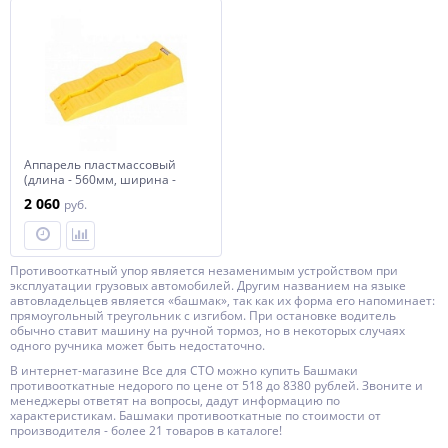
Аппарель пластмассовый
(длина - 560мм, ширина -
190мм, высота - 100мм), к-т
2 060
руб.
1шт Forsage F-TRTS570
Противооткатный упор является незаменимым устройством при
эксплуатации грузовых автомобилей. Другим названием на языке
автовладельцев является «башмак», так как их форма его напоминает:
прямоугольный треугольник с изгибом. При остановке водитель
обычно ставит машину на ручной тормоз, но в некоторых случаях
одного ручника может быть недостаточно.
В интернет-магазине Все для СТО можно купить Башмаки
противооткатные недорого по цене от 518 до 8380 рублей. Звоните и
менеджеры ответят на вопросы, дадут информацию по
характеристикам. Башмаки противооткатные по стоимости от
производителя - более 21 товаров в каталоге!