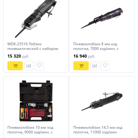
WDK-25510 Лобзик
Пневмолобзик 8 мм ход
пневматический с набором
полотна, 7000 ход/мин, с
аксессуаров, 22 предмета
набором насадок, 4 предмета
15 320
16 940
руб.
руб.
MIGHTY SEVEN QD-260
Пневмолобзик 10 мм ход
Пневмолобзик 14,5 мм ход
полотна, 9000 ход/мин, с
полотна, 11000 ход/мин
набором принадлежностей,
MIGHTY SEVEN QD-321