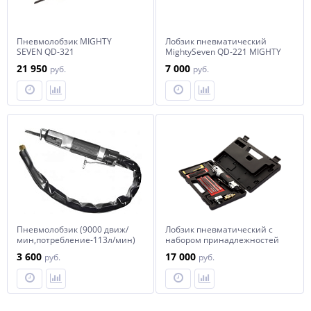
Пневмолобзик MIGHTY
Лобзик пневматический
SEVEN QD-321
MightySeven QD-221 MIGHTY
SEVEN
21 950
7 000
руб.
руб.
Пневмолобзик (9000 движ/
Лобзик пневматический с
мин,потребление-113л/мин)
набором принадлежностей
Forsage F-ST-6611
22 предмета MightySeven QD-
3 600
17 000
руб.
руб.
291N MIGHTY SEVEN