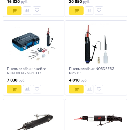
16 320
20 850
руб.
руб.
22 предмета MIGHTY SEVEN
QD-291N
Пневмолобзик в кейсе
Пневмолобзик NORDBERG
NORDBERG NP6011K
NP6011
7 030
4 010
руб.
руб.