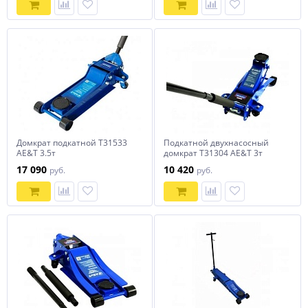
Домкрат подкатной T31533
Подкатной двухнасосный
AE&T 3.5т
домкрат T31304 AE&T 3т
17 090
10 420
руб.
руб.