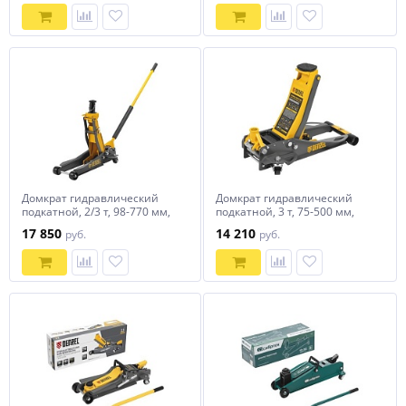
Домкрат гидравлический
Домкрат гидравлический
подкатной, 2/3 т, 98-770 мм,
подкатной, 3 т, 75-500 мм,
быстрый подъем, низ.
быстрый подъем, низкий
17 850
14 210
руб.
руб.
подхват, проф, SUV Denzel
подхват, проф. Denzel