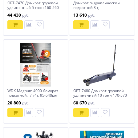
OPT-7470 Домкрат грузовой
Домкрат гидравлический
удлиненный 5 тонн 160-560
подкатной 3 т,
мм Optimus
профессиональный STELS
44 430
13 610
руб.
руб.
51137
WDK-Magnum 4000 Домкрат
OPT-7480 Домкрат грузовой
подкатной, г/п 4т, 95-540мм
удлиненный 10 тонн 170-570
Wiederkraft
мм Optimus
20 800
60 670
руб.
руб.