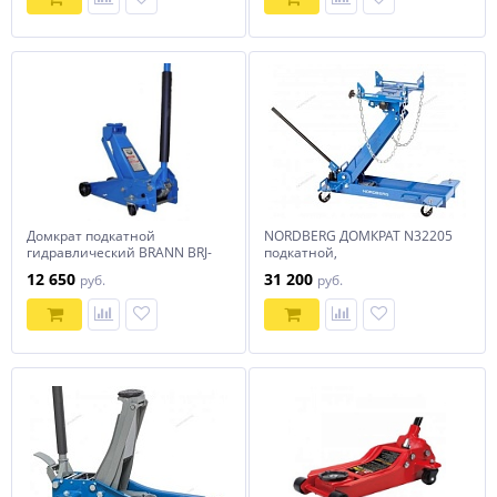
Домкрат подкатной
NORDBERG ДОМКРАТ N32205
гидравлический BRANN BRJ-
подкатной,
3.5
грузоподъемность 0,5 тонн,
12 650
31 200
руб.
руб.
трансмиссионный