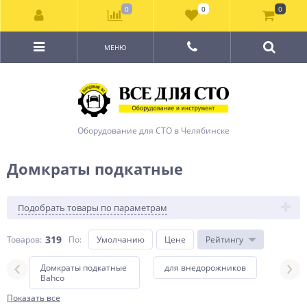
0
0
0
МЕНЮ
Оборудование для СТО в Челябинске
Домкраты подкатные
Подобрать товары по параметрам
319
Товаров:
По
:
Умолчанию
Цене
Рейтингу
Домкраты подкатные
для внедорожников
Дом
Bahco
Com
Показать все