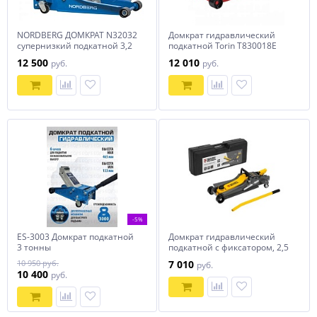
NORDBERG ДОМКРАТ N32032
Домкрат гидравлический
супернизкий подкатной 3,2
подкатной Torin T830018E
тонны, H=75-500 мм
12 500
12 010
руб.
руб.
-5%
ES-3003 Домкрат подкатной
Домкрат гидравлический
3 тонны
подкатной с фиксатором, 2,5
т, 85-385 мм, в пласт. кейсе
10 950 руб.
7 010
руб.
Denzel
10 400
руб.