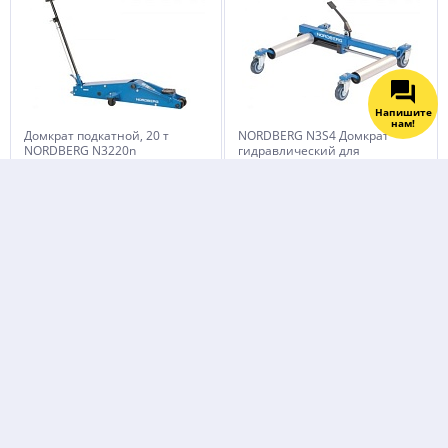
Напишите
нам!
Домкрат подкатной, 20 т
NORDBERG N3S4 Домкрат
NORDBERG N3220n
гидравлический для
перемещения автомобиля
140 100
15 000
руб.
руб.
NORDBERG N32031L Домкрат
NORDBERG N32038 Домкрат
подкатной для
подкатной супернизкий
автолюбителя с проставкой
подхват 3 тонны
8 280
11 950
руб.
руб.