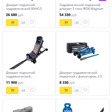
Домкрат подкатной
Гидравлический подкатной
гидравлический BAHCO
домкрат 5 тонн WDK-Magnum
BH1A2500, г/п 2.5 т.
5056LT
26 680
54 330
руб.
руб.
алюминиевый
Домкрат подкатной
Домкрат гидравлический
гидравлический,
подкатной с фиксатором, 2.5
низкопрофильный г/п 3500
т, Safety Pin, 140-385 мм, в
11 900
8 330
руб.
руб.
кг. KraftWell арт. KRWFJ3.5NL
кейсе Stels