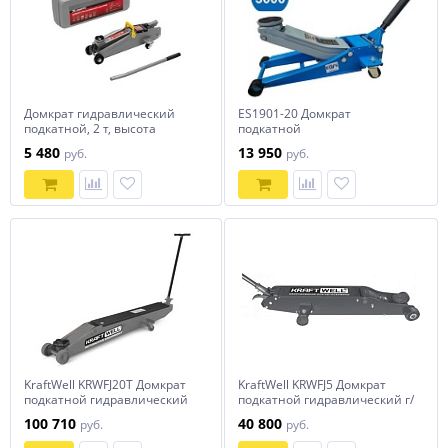
Домкрат гидравлический
ES1901-20 Домкрат
подкатной, 2 т, высота
подкатной
подъема 135-385 мм, в
низкопрофильный 3 тонны
5 480
13 950
руб.
руб.
пластиковый кейсе Matrix
51028
KraftWell KRWFJ20T Домкрат
KraftWell KRWFJ5 Домкрат
подкатной гидравлический
подкатной гидравлический г/
г/п 20000 кг.
п 5000 кг.
100 710
40 800
руб.
руб.