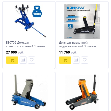
ES0702 Домкрат
Домкрат подкатной
трансмиссионный 1 тонна
гидравлический 3 тонны,
120-460 мм OPT-7550
27 000
11 760
руб.
руб.
OPTIMUS