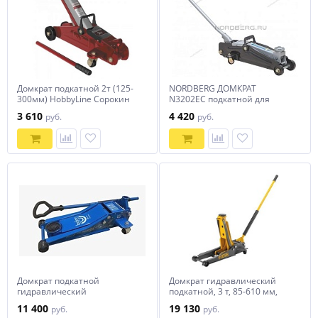
Домкрат подкатной 2т (125-
NORDBERG ДОМКРАТ
300мм) HobbyLine Сорокин
N3202EC подкатной для
автолюбителя 2т в кейсе,
3 610
4 420
руб.
руб.
Н=135-385 мм
Домкрат подкатной
Домкрат гидравлический
гидравлический
подкатной, 3 т, 85-610 мм,
низкопрофильный BRANN
быстрый подъем, низ.
11 400
19 130
руб.
руб.
BRJ-3X
подхват, проф, SUV Denzel