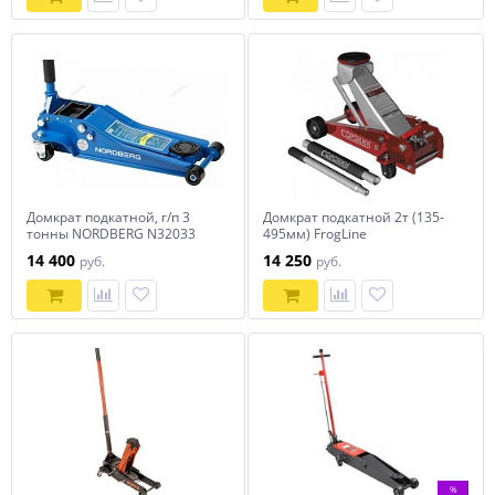
Домкрат подкатной, г/п 3
Домкрат подкатной 2т (135-
тонны NORDBERG N32033
495мм) FrogLine
14 400
14 250
руб.
руб.
%