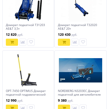
Домкрат подкатной T31203
Домкрат подкатной Т32020
AE&T 3,5т
AE&T 20т
12 820
120 430
руб.
руб.
OPT-7450 OPTIMUS Домкрат
NORDBERG N3203EC Домкрат
подкатной гидравлический
подкатной для автолюбителя
низкопрофильный 3 тонны,
в кейсе 3 тонны
12 990
9 380
руб.
руб.
73-500 мм