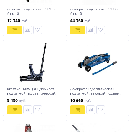
Домкрат подкатной T31703
Домкрат подкатной Т32008
AE&T 3т
AE&T 8т
12 340
44 360
руб.
руб.
KraftWell KRWFJ3FL Домкрат
Домкрат гидравлический
подкатной гидравлический,
подкатной, высокий подъем,
низкопрофильный с
3т, SUV, 190-535 мм Stels
9 490
10 660
руб.
руб.
педалью г/п 3000 кг.