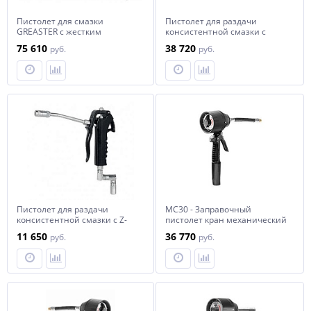
Пистолет для смазки
Пистолет для раздачи
GREASTER с жестким
консистентной смазки с
носиком и Z - шарниром
расходомером
75 610
38 720
руб.
руб.
Пистолет для раздачи
MC30 - Заправочный
консистентной смазки с Z-
пистолет кран механический
образным шарниром
c ротационным
11 650
36 770
руб.
руб.
расходомером (литры),
гибкий наконечник, автомат.
каплеот., масло