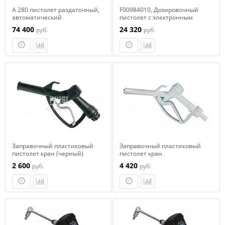
A 280 пистолет раздаточный,
F00984010, Дозировочный
автоматический
пистолет с электронным
расходомером для масла и
74 400
24 320
руб.
руб.
ожлаждающей жидкости, с
гиб
Заправочный пластиковый
Заправочный пластиковый
пистолет кран (черный)
пистолет кран
2 600
4 420
руб.
руб.