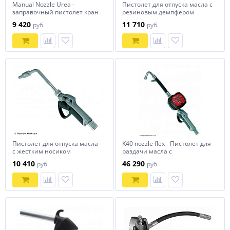
Manual Nozzle Urea -
Пистолет для отпуска масла с
заправочный пистолет кран
резиновым демпфером
для перекачки жидкости
9 420
11 710
руб.
руб.
AdBlue
Пистолет для отпуска масла
K40 nozzle flex - Пистолет для
с жестким носиком
раздачи масла с
механическим счётчиком
10 410
46 290
руб.
руб.