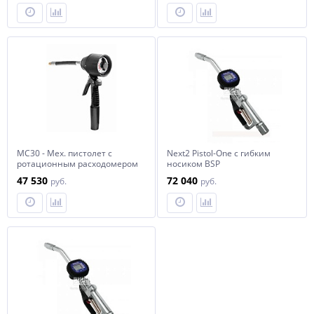
масло
MC30 - Мех. пистолет c
Next2 Pistol-One с гибким
ротационным расходомером
носиком BSP
(галлоны), гибкий након-к,
47 530
72 040
руб.
руб.
автомат. каплеот., масло