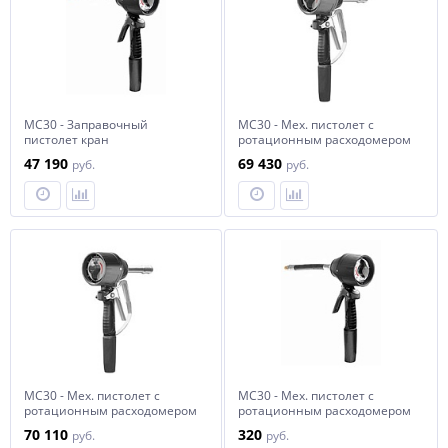
MC30 - Заправочный
MC30 - Мех. пистолет c
пистолет кран
ротационным расходомером
механический c
(галлоны), жесткий носик,
47 190
69 430
руб.
руб.
ротационным расходомером
полуавт. каплеот.
(литры), гибкий наконечник,
ручн. каплеот., масло
MC30 - Мех. пистолет c
MC30 - Мех. пистолет c
ротационным расходомером
ротационным расходомером
(литры), жесткий носик,
(галлоны), форм.
70 110
320
руб.
руб.
полуавт. каплеот., масло
наконечник, ручн. каплеот.,