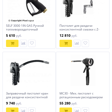
SELF 3000 1IN GAS Ручной
Пистолет для раздачи
топливороздаточный
консистентной смазки с Z-
пистолет с освинцованным
образным шарниром и
5 610
12 810
руб.
руб.
соплом 25 мм
резиновым шлангом
Заправочный пистолет кран
MC30 - Мех. пистолет c
для раздачи консистентной
ротационным расходомером
смазки с резиновым
(литры), гибкий наконечник,
9 740
55 280
руб.
руб.
шлангом
ручн. каплеот., антифриз