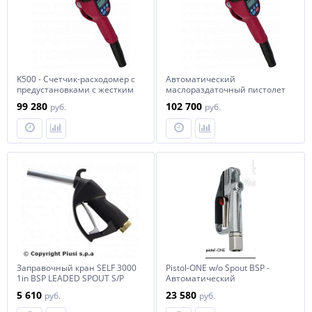
K500 - Счетчик-расходомер с
Автоматический
предустановками c жестким
маслораздаточный пистолет
носиком
K 500 с поворотным носиком
99 280
102 700
руб.
руб.
Заправочный кран SELF 3000
Pistol-ONE w/o Spout BSP -
1in BSP LEADED SPOUT S/P
Автоматический
заправочный пистолет без
5 610
23 580
руб.
руб.
насадки