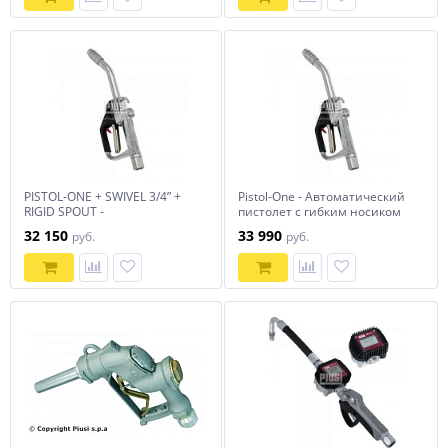
PISTOL-ONE + SWIVEL 3/4” +
Pistol-One - Автоматический
RIGID SPOUT -
пистолет с гибким носиком
Автоматический пистолет
BSP
32 150
33 990
руб.
руб.
для масла (жесткий носик)