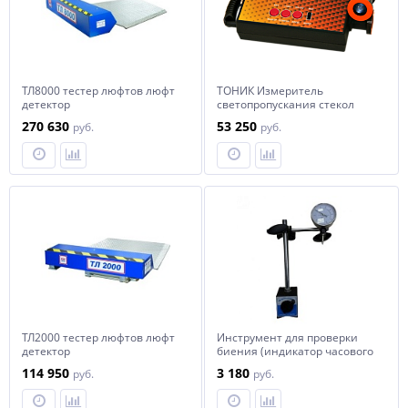
ТЛ8000 тестер люфтов люфт
ТОНИК Измеритель
детектор
светопропускания стекол
270 630
53 250
руб.
руб.
ТЛ2000 тестер люфтов люфт
Инструмент для проверки
детектор
биения (индикатор часового
типа), Horex, арт. № HZ
114 950
3 180
руб.
руб.
27.1.011S