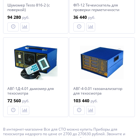
Шумомер Testo 816-2 (с
ФП-12 Течеискатель для
поверкой)
проверки герметичности
газовой системы питания
94 280
36 440
руб.
руб.
транспортных средств
АВГ-1Д-4.01 дымомер для
АВГ-4-0.01 газоанализатор
техосмотра
для техосмотра
72 560
103 440
руб.
руб.
В интернет-магазине Все для СТО можно купить Приборы для
техосмотра недорого по цене от 2700 до 270630 рублей. Звоните и