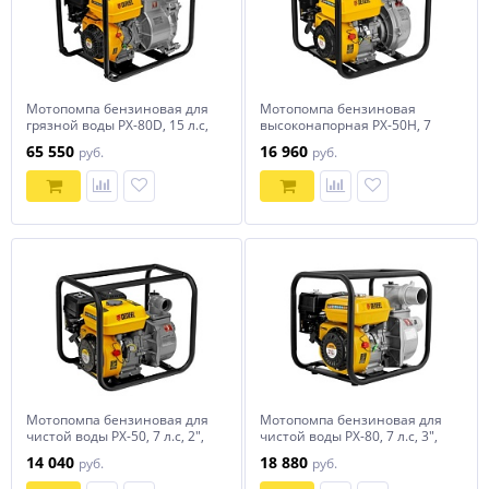
Мотопомпа бензиновая для
Мотопомпа бензиновая
грязной воды PX-80D, 15 л.с,
высоконапорная PX-50H, 7
3", 1500 л/мин, глубина 8 м ,
л.с, 2", 600 л/мин, глубина 8
65 550
16 960
руб.
руб.
напор 30 м Denzel
м, напор 65 м Denzel
Мотопомпа бензиновая для
Мотопомпа бензиновая для
чистой воды PX-50, 7 л.с, 2",
чистой воды PX-80, 7 л.с, 3",
600 л/мин, глубина 8 м,
1000 л/мин, глубина 8 м,
14 040
18 880
руб.
руб.
напор 30 м Denzel
напор 30 м Denzel