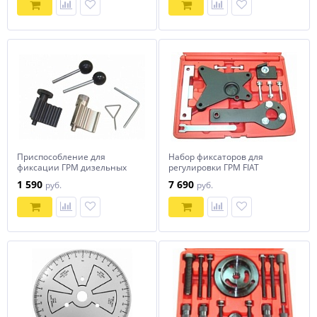
Приспособление для
Набор фиксаторов для
фиксации ГРМ дизельных
регулировки ГРМ FIAT
двигателей VAG
1 590
7 690
руб.
руб.