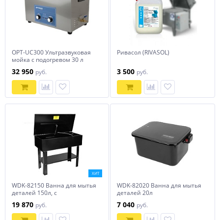
OPT-UC300 Ультразвуковая
Ривасол (RIVASOL)
мойка с подогревом 30 л
Optimus
32 950
3 500
руб.
руб.
ХИТ
WDK-82150 Ванна для мытья
WDK-82020 Ванна для мытья
деталей 150л, с
деталей 20л
электронасосом
19 870
7 040
руб.
руб.