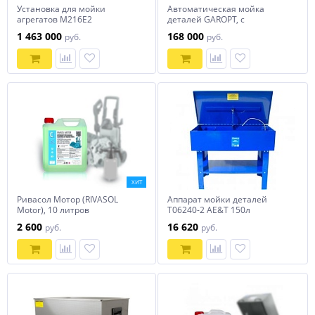
Установка для мойки
Автоматическая мойка
агрегатов М216Е2
деталей GAROPT, с
подогревом и эл.приводом,
1 463 000
168 000
руб.
руб.
GTM700ST
ХИТ
Ривасол Мотор (RIVASOL
Аппарат мойки деталей
Motor), 10 литров
T06240-2 AE&T 150л
2 600
16 620
руб.
руб.