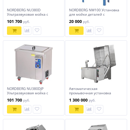
NORDBERG NU380D
NORDBERG NW100 Установка
Ультразвуковая мойка с
для мойки деталей с
подогревом, 38 л, 28 кГц
электрическим насосом 150
101 700
20 000
руб.
руб.
литров
NORDBERG NU380DJP
Автоматическая
Ультразвуковая мойка с
промывочная установка
подогревом, 38 л
АМ1500 АК
101 700
1 300 000
руб.
руб.