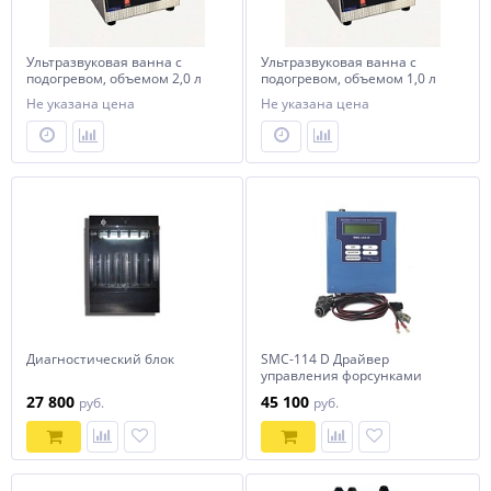
Ультразвуковая ванна с
Ультразвуковая ванна с
подогревом, объемом 2,0 л
подогревом, объемом 1,0 л
Не указана цена
Не указана цена
Диагностический блок
SMC-114 D Драйвер
управления форсунками
бензиновых и дизельных
27 800
45 100
руб.
руб.
двигателей