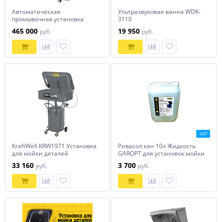
Автоматическая
Ультразвуковая ванна WDK-
промывочная установка
3110
АМ900 АК
465 000
19 950
руб.
руб.
ХИТ
KraftWell KRW1971 Установка
Ривасол кан 10л Жидкость
для мойки деталей
GAROPT для установок мойки
мобильная пневматическая
деталей, концентрат
33 160
3 700
руб.
руб.