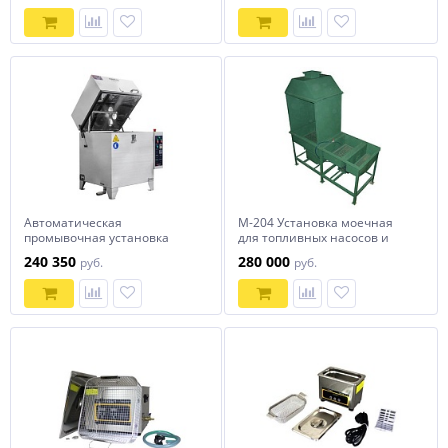
Автоматическая
М-204 Установка моечная
промывочная установка
для топливных насосов и
АМ600 АК
деталей
240 350
280 000
руб.
руб.