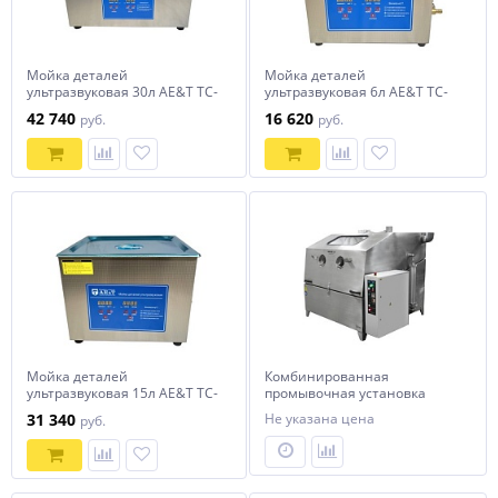
Мойка деталей
Мойка деталей
ультразвуковая 30л AE&T TC-
ультразвуковая 6л AE&T TC-
300TH
60TH
42 740
16 620
руб.
руб.
Мойка деталей
Комбинированная
ультразвуковая 15л AE&T TC-
промывочная установка
150TH
АМ1400 LK
31 340
Не указана цена
руб.