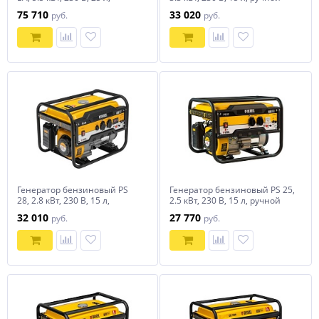
коннектор автоматики,
стартер Denzel
75 710
33 020
руб.
руб.
электростартер Denzel
Генератор бензиновый PS
Генератор бензиновый PS 25,
28, 2.8 кВт, 230 В, 15 л,
2.5 кВт, 230 В, 15 л, ручной
ручной стартер Denzel
стартер Denzel
32 010
27 770
руб.
руб.