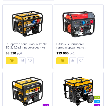
Генератор бензиновый PS 90
FUBAG Бензиновый
ED-3, 9.0 кВт, переключение
генератор для одно и
режима 230 В/400 В, 25 л,
трехфазного режима работы
98 330
119 000
руб.
руб.
электростартер Denzel
BS 8500 XD ES DUPLEX
NEW
ХИТ
-25%
-25%