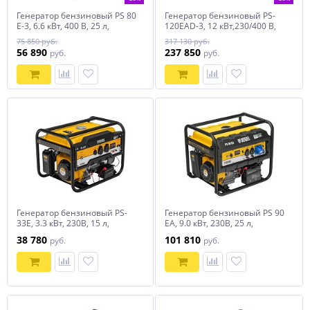
Генератор бензиновый PS 80
Генератор бензиновый PS-
E-3, 6.6 кВт, 400 В, 25 л,
120EAD-3, 12 кВт,230/400 В,
электростартер Denzel
40л, разъём
75 850 руб.
317 130 руб.
ATS,перекл.режима,эл.старт
56 890
237 850
руб.
руб.
Denzel
Генератор бензиновый PS-
Генератор бензиновый PS 90
33E, 3.3 кВт, 230В, 15 л,
EA, 9.0 кВт, 230В, 25 л,
электростартер Denzel
коннектор автоматики,
38 780
101 810
руб.
руб.
электростартер Denzel