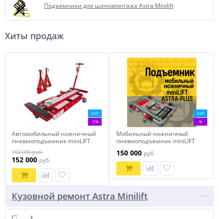
Подъемники для шиномонтажа Astra Minilift
Хиты продаж
ХИТ
ХИТ
-5%
%
Автомобильный ножничный
Мобильный ножничный
пневмоподъемник miniLIFT
пневмоподъемник miniLIFT
AE100.1 CLASSIC
ASTRA-PLUS AR100.1
160 000 руб.
150 000
руб.
152 000
руб.
Кузовной ремонт Astra Minilift