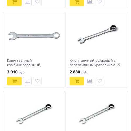
Ключ гаечный
Ключ гаечный рожковый с
комбинированный,
реверсивным храповиком 19
КК.11.29.Д1-3/4,
мм, HANS, 1166M19
3 910
2 880
руб.
руб.
СТАНКОИМПОРТ