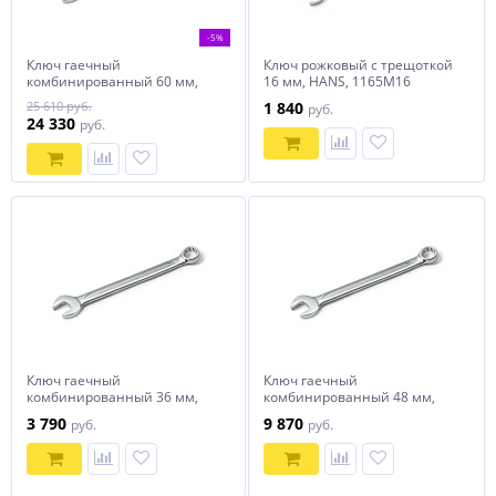
-5%
Ключ гаечный
Ключ рожковый с трещоткой
комбинированный 60 мм,
16 мм, HANS, 1165M16
HANS, 1161M60
25 610 руб.
1 840
руб.
24 330
руб.
Ключ гаечный
Ключ гаечный
комбинированный 36 мм,
комбинированный 48 мм,
HANS, 1161M36
HANS, 1161M48
3 790
9 870
руб.
руб.