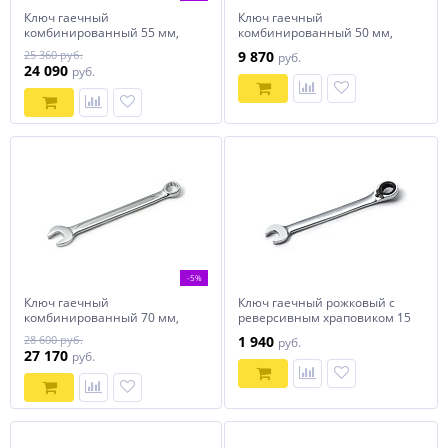
Ключ гаечный
Ключ гаечный
комбинированный 55 мм,
комбинированный 50 мм,
HANS, 1161M55
HANS, 1161M50
25 360 руб.
9 870
руб.
24 090
руб.
-5%
Ключ гаечный
Ключ гаечный рожковый с
комбинированный 70 мм,
реверсивным храповиком 15
HANS, 1161M70
мм, HANS, 1166M15
28 600 руб.
1 940
руб.
27 170
руб.