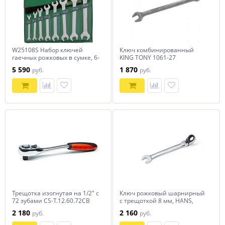
W25108S Набор ключей
Ключ комбинированный
гаечных рожковых в сумке, 6-
KING TONY 1061-27
22 мм, 8 предметов
5 590
1 870
руб.
руб.
Трещотка изогнутая на 1/2" с
Ключ рожковый шарнирный
72 зубами CS-T.12.60.72CB
с трещоткой 8 мм, HANS,
1165FM08
2 180
2 160
руб.
руб.