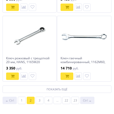
Ключ рожковый с трещоткой
Ключ гаечный
20 мм, HANS, 1165M20
комбинированный, 1162M60,
Hans
3 350
14 710
руб.
руб.
ПОКАЗАТЬ ЕЩЁ
← Ctrl
1
2
3
4
...
22
23
Ctrl →