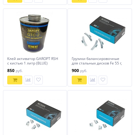
Клей активатор GAROPT RSH
Грузики балансировочные
с кистью 1 литр (BLUE)
для стальных дисков Fe 55 г,
chemistry
50 шт. NORDBERG WC55SF4
850
900
руб.
руб.