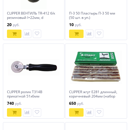
CLIPPER ВЕНТИЛЬ TR-412 б/к
П-3 50 Пластырь П-3 50 мм
резиновый l=22мм, d
(50 шт. в уп.)
отв=11,3мм
20
10
руб.
руб.
CLIPPER ролик T314B
CLIPPER жгут E281 длинный,
прикатной 51x6мм
коричневый 204мм (набор
25шт.)
740
650
руб.
руб.