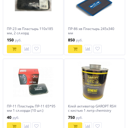
ПР-23 хв Пластырь 110х185
ПР-86 хв Пластырь 245х340
мм, 2 сл.корд
мм
150
850
руб.
руб.
ПР-11 Пластырь ПР-11 65*95
Клей активатор GAROPT RSH
мм 1 сл.корда (10 шт.)
с кистью 1 литр chemistry
40
750
руб.
руб.