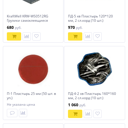
KraftWell KRW-WS0512RG
ПД-5 хв Пластырь 120*120
Грузики самоклеящиеся
мм, 2 сл.корд (10 шт.)
серые 12x5гр., 50 шт.,
680
970
руб.
руб.
закругленные
П-1 Пластырь 25 мм (50 шт. в
ПД-4-2 хв Пластырь 160*160
уп.)
мм, 2 сл.корд (10 шт.)
Не указана цена
1 060
руб.