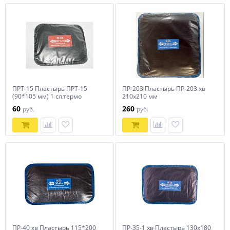
ПРТ-15 Пластырь ПРТ-15
ПР-203 Пластырь ПР-203 хв
(90*105 мм) 1 сл.термо
210х210 мм
60
260
руб.
руб.
ПР-40 хв Пластырь 115*200
ПР-35-1 хв Пластырь 130х180