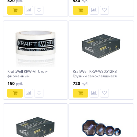
520
580
руб.
руб.
KraftWell KRW-AT Скотч
KraftWell KRW-WS0512RB
фирменный
Грузики самоклеящиеся
черные 12x5гр., 50 шт.,
150
720
руб.
руб.
закругленные