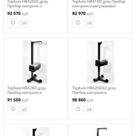
TopAuto HBA26DZ_grey
TopAuto HBA19D_grey Прибор
Прибор контроля и
контроля и регулировки
регулировки света фар
света фар
93 570
82 970
руб.
руб.
усиленный, с наводчиком
TopAuto HBA26D_grey
TopAuto HBA26D/L2_grey
Прибор контроля и
Прибор контроля и
регулировки света фар
регулировки света фар
91 550
98 860
руб.
руб.
усиленный
усиленный