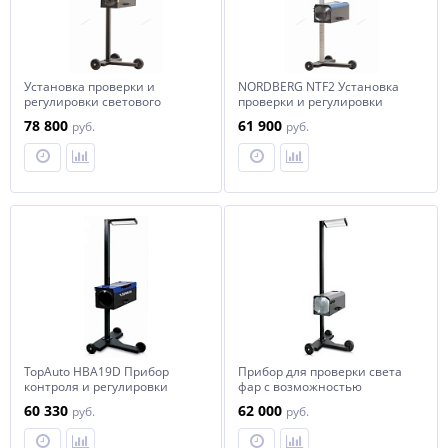
Установка проверки и
NORDBERG NTF2 Установка
регулировки светового
проверки и регулировки
потока фар, линза из стекла,
светового потока фар,
78 800
61 900
руб.
руб.
лазерный указатель
цифровой люксометр
NORDBERG NTF3
TopAuto HBA19D Прибор
Прибор для проверки света
контроля и регулировки
фар с возможностью
света фар
регулировки по высоте, с
60 330
62 000
руб.
руб.
цифровым люксметром и
зеркалом, Tecnolux (Италия)