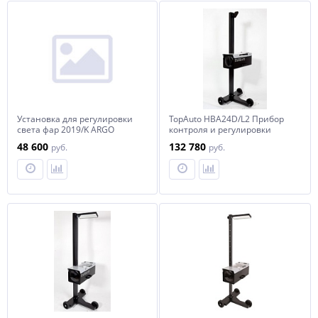
Установка для регулировки
TopAuto HBA24D/L2 Прибор
света фар 2019/K ARGO
контроля и регулировки
света фар усиленный с
48 600
132 780
руб.
руб.
поворотной стойкой