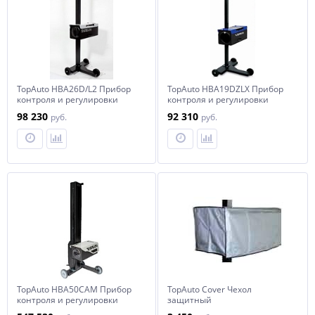
TopAuto HBA26D/L2 Прибор
TopAuto HBA19DZLX Прибор
контроля и регулировки
контроля и регулировки
света фар усиленный
света фар с наводчиком
98 230
92 310
руб.
руб.
TopAuto HBA50CAM Прибор
TopAuto Cover Чехол
контроля и регулировки
защитный
света фар с телекамерой