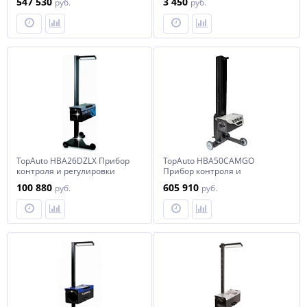
547 530
3 450
руб.
руб.
TopAuto HBA26DZLX Прибор
TopAuto HBA50CAMGO
контроля и регулировки
Прибор контроля и
света фар усиленный, с
регулировки света фар с
100 880
605 910
руб.
руб.
наводчиком
телекамерой