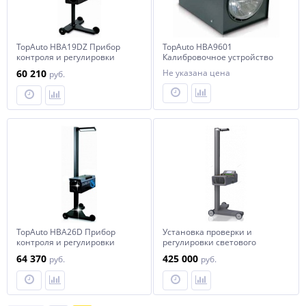
TopAuto HBA19DZ Прибор
TopAuto HBA9601
контроля и регулировки
Калибровочное устройство
света фар с наводчиком
для приборов для
60 210
Не указана цена
руб.
регулировки света фар
TopAuto HBA26D Прибор
Установка проверки и
контроля и регулировки
регулировки светового
света фар усиленный
потока фар NORDBERG NTF4
64 370
425 000
руб.
руб.