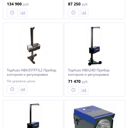
света фар
134 900
87 250
руб.
руб.
TopAuto HBA35TFT/L2 Прибор
TopAuto HBA24D Прибор
контроля и регулировки
контроля и регулировки
света фар
света фар усиленный, с
Не указана цена
71 470
руб.
вращающейся стойкой