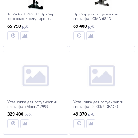
TopAuto HBA26DZ Прибор
Прибор для регулировки
контроля и регулировки
света фар OMA 684D
света фар усиленный, с
65 790
69 400
руб.
руб.
наводчиком
Установка для регулировки
Установка для регулировки
света фар Moon/12999
света фар 2000/K DRACO
329 400
49 370
руб.
руб.