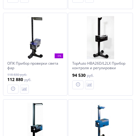
-5%
ОПК Прибор проверки света
TopAuto HBA26D/L2LX Прибор
фар
контроля и регулировки
света фар усиленный
118 830 руб.
94 530
руб.
112 880
руб.