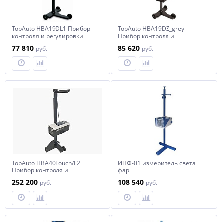
TopAuto HBA19DL1 Прибор
TopAuto HBA19DZ_grey
контроля и регулировки
Прибор контроля и
света фар с лазером
регулировки света фар с
77 810
85 620
руб.
руб.
наводчиком
TopAuto HBA40Touch/L2
ИПФ-01 измеритель света
Прибор контроля и
фар
регулировки света фар
252 200
108 540
руб.
руб.