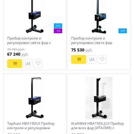
ХИТ
-5%
ХИТ
Прибор контроля и
Прибор контроля и
регулировки света фар с
регулировки света фар
лазером KraftWell (Италия)
усиленный, с лазерным
70 780 руб.
75 530
руб.
арт. HBA19DL1LX
наводчиком KraftWell
67 240
руб.
(Италия) арт. HBA26DL1
TopAuto HBA19DLX Прибор
KraftWell HBA19DL2LX Прибор
контроля и регулировки
для всех фар (ИТАЛИЯ) с
света фар
двумя лазерами