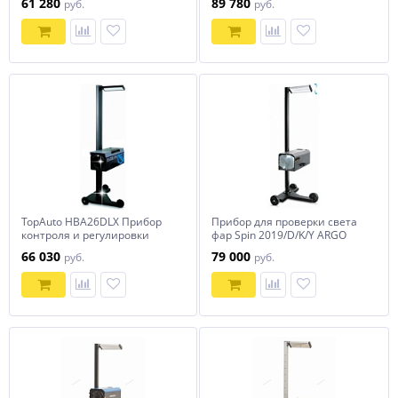
61 280
89 780
руб.
руб.
TopAuto HBA26DLX Прибор
Прибор для проверки света
контроля и регулировки
фар Spin 2019/D/K/Y ARGO
света фар усиленный
(Италия)
66 030
79 000
руб.
руб.