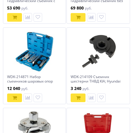
Гидравлический съёмник с
Гидравлический съёмник без
выносным насосом, 30 т, 400
встроенного насоса, 50 т, 500
53 690
69 800
руб.
руб.
мм
мм
WDK-214871 Набор
WDK-214109 Съемник
съемников шаровых опор
шестерни ТНВД KIA; Hyundai
12 040
3 240
руб.
руб.