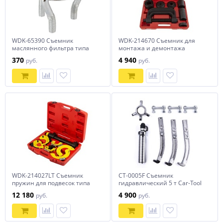
WDK-65390 Съемник
WDK-214670 Съемник для
маслянного фильтра типа
монтажа и демонтажа
«краб», 60-120 мм
шаровых опор, набор 4 в 1,
370
4 940
руб.
руб.
10 предметов
WDK-214027LT Съемник
CT-0005F Съемник
пружин для подвесок типа
гидравлический 5 т Car-Tool
МакФерсон
CT-0005F
12 180
4 900
руб.
руб.