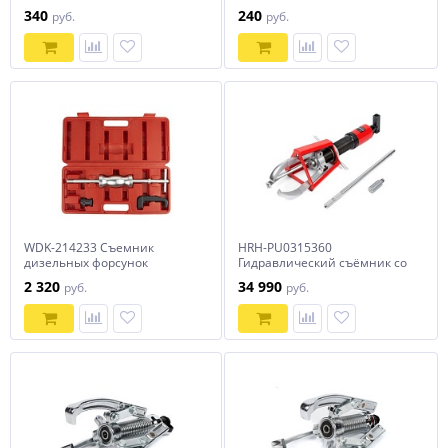
мм
340
240
руб.
руб.
WDK-214233 Съемник
HRH-PU0315360
дизельных форсунок
Гидравлический съёмник со
Mercedes CDI с обратным
встроенным насосом,
2 320
34 990
руб.
руб.
молотком
самоцентрующийся, 15 т, 20-
360 мм