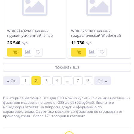
WDK-214029A Съемник
WDK-87510A Съемник
пружин усиленный, 5 пар
гидравлический Wiederkraft
захватов для сжатия и
26 540
11 730
руб.
руб.
сборки/разборки стоек
амортизаторо Wiederkraft
ПОКАЗАТЬ ЕЩЁ
← Ctrl
1
2
3
4
...
7
8
Ctrl →
В интернет-магазине Все для СТО можно купить Съемники маслянных
фильтров недорого по цене от 238 до 69802 рублей. Звоните и
менеджеры ответят на вопросы, дадут информацию по
характеристикам. Съемники маслянных фильтров по стоимости от
производителя - более 171 товаров в каталоге!