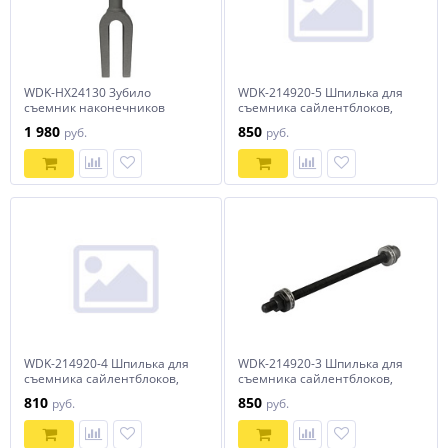
WDK-HX24130 Зубило
WDK-214920-5 Шпилька для
съемник наконечников
съемника сайлентблоков,
рулевых тяг №1 HEX 175 мм,
диаметр 17.5 мм Wiederkraft
1 980
850
руб.
руб.
Cr-Mo Wiederkraft
WDK-214920-4 Шпилька для
WDK-214920-3 Шпилька для
съемника сайлентблоков,
съемника сайлентблоков,
диаметр 15.5 мм Wiederkraft
диаметр 13.4 мм Wiederkraft
810
850
руб.
руб.