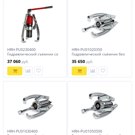
HRH-PU0230400
HRH-PU01020350
Гидравлический съёмник со
Гидравлический съёмник без
встроенным насосом, 30 т,
встроенного насоса, 20 т, 350
37 060
35 650
руб.
руб.
150-400 мм
мм
HRH-PU01030400
HRH-PU01050500