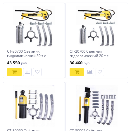
CT-30700 Съемник
CT-20700 Съемник
гидравлический 30 т с
гидравлический 20 т с
выносным насосом Car-Tool
выносным насосом Car-Tool
43 550
36 460
руб.
руб.
CT-30700
CT-20700
CT-S0050 Съёмник
CT-S0005 Съёмник