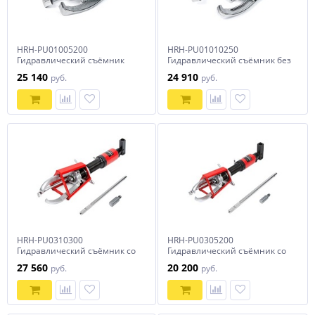
HRH-PU01005200
HRH-PU01010250
Гидравлический съёмник
Гидравлический съёмник без
без встроенного насоса, 5 т,
встроенного насоса, 10 т, 250
25 140
24 910
руб.
руб.
200 мм
мм
HRH-PU0310300
HRH-PU0305200
Гидравлический съёмник со
Гидравлический съёмник со
встроенным насосом,
встроенным насосом,
27 560
20 200
руб.
руб.
самоцентрующийся, 10 т, 20-
самоцентрующийся, 5 т, 20-
300 мм
200 мм