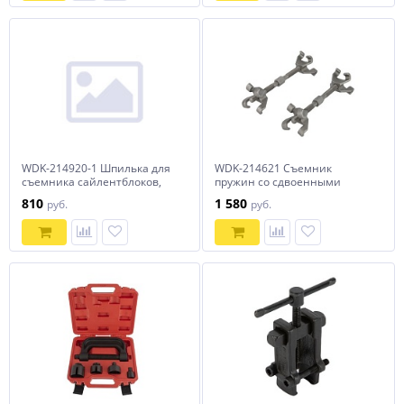
WDK-214920-1 Шпилька для
WDK-214621 Съемник
съемника сайлентблоков,
пружин со сдвоенными
диаметр 9.7 мм Wiederkraft
зацепами 290 мм Wiederkraft
810
1 580
руб.
руб.