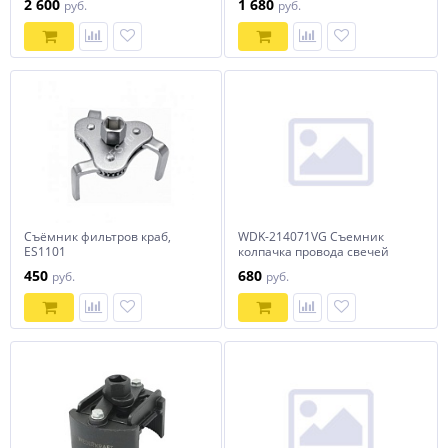
2 600
1 680
руб.
руб.
Съёмник фильтров краб,
WDK-214071VG Съемник
ES1101
колпачка провода свечей
зажигания VAG 1,6 и 2,0 VW-
450
680
руб.
руб.
Audi