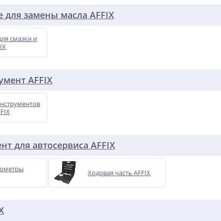
 для замены масла AFFIX
ля смазки и
IX
умент AFFIX
нструментов
FFIX
нт для автосервиса AFFIX
сометры
Ходовая часть AFFIX
X