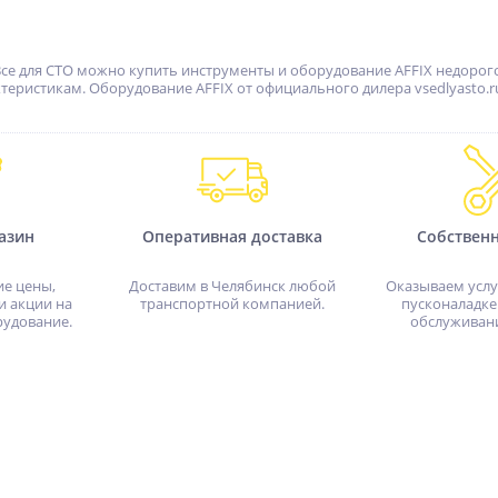
Все для СТО можно купить инструменты и оборудование AFFIX недорого
еристикам. Оборудование AFFIX от официального дилера vsedlyasto.
азин
Оперативная доставка
Собствен
ие цены,
Доставим в Челябинск любой
Оказываем услу
и акции на
транспортной компанией.
пусконаладке
рудование.
обслуживан