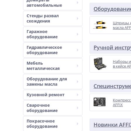
автомобильные
Оборудование
Стенды развал
схождения
Шприцы д
масла AFF
Гаражное
оборудование
Ручной инстр
Гидравлическое
оборудование
Наборы и
Мебель
в кейсе A
металлическая
Оборудование для
замены масла
Специнструме
Кузовной ремонт
Компрес
AFFIX
Сварочное
оборудование
Покрасочное
Новинки AFFI
оборудование