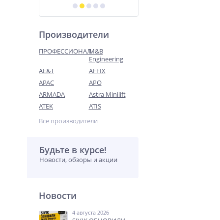
Производители
ПРОФЕССИОНАЛ
M&B
Engineering
AE&T
AFFIX
APAC
APO
ARMADA
Astra Minilift
ATEK
ATIS
Все производители
Будьте в курсе!
Новости, обзоры и акции
Новости
4 августа 2026