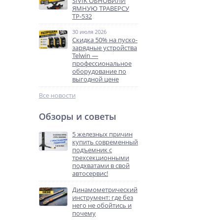
SIVIK ОБНОВИЛИ
ЯМНУЮ ТРАВЕРСУ
ТР-532
30 июля 2026
Скидка 50% на пуско-
зарядные устройства
Telwin —
профессиональное
оборудование по
выгодной цене
Все новости
Обзоры и советы
5 железных причин
купить современный
подъемник с
трехсекционными
подхватами в свой
автосервис!
Динамометрический
инструмент: где без
него не обойтись и
почему