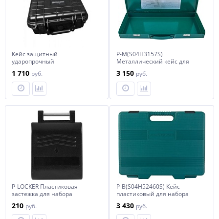
Кейс защитный
P-M(S04H3157S)
ударопрочный
Металлический кейс для
230х190х110ммСОРОКИН
набора S04H3157S
1 710
3 150
руб.
руб.
P-LOCKER Пластиковая
P-B(S04H52460S) Кейс
застежка для набора
пластиковый для набора
S04H52460S
210
3 430
руб.
руб.