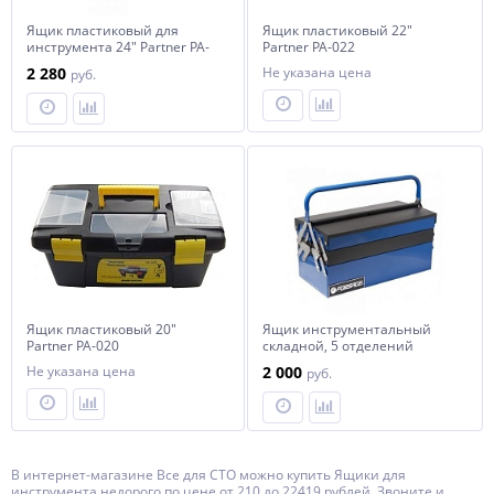
Ящик пластиковый для
Ящик пластиковый 22"
инструмента 24" Partner PA-
Partner PA-022
024
2 280
Не указана цена
руб.
Ящик пластиковый 20"
Ящик инструментальный
Partner PA-020
складной, 5 отделений
(415х235х200мм-габариты,
Не указана цена
2 000
руб.
410х95х45мм-4полки,
410х200х100-1полка) Forsage
F-1141711
В интернет-магазине Все для СТО можно купить Ящики для
инструмента недорого по цене от 210 до 22419 рублей. Звоните и