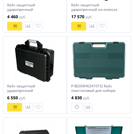
Кейс защитный
Кейс защитный
ударопрочный
ударопрочный на колесах
545х420х125ммСОРОКИН
625х495х300ммСОРОКИН
4 460
17 570
руб.
руб.
Кейс защитный
P-B(S04H624101S) Кейс
ударопрочный
пластиковый для набора
515х390х185ммСОРОКИН
S04H624101S
6 550
4 830
руб.
руб.