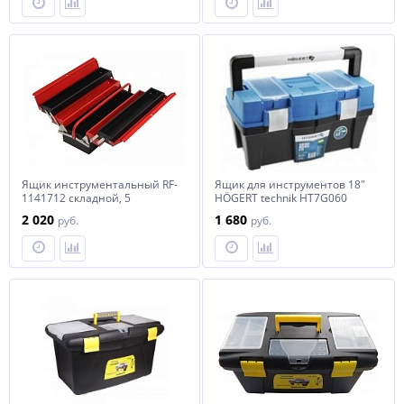
Ящик инструментальный RF-
Ящик для инструментов 18"
1141712 складной, 5
HÖGERT technik HT7G060
отделений ROCKFORCE /1
2 020
1 680
руб.
руб.