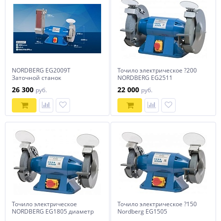
NORDBERG EG2009T
Точило электрическое ?200
Заточной станок
NORDBERG EG2511
профессиональный диам.
26 300
22 000
руб.
руб.
200мм с шлифовальной
лентой, 220В
Точило электрическое
Точило электрическое ?150
NORDBERG EG1805 диаметр
Nordberg EG1505
175