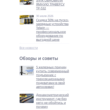
SIVIK ОБНОВИЛИ
ЯМНУЮ ТРАВЕРСУ
ТР-532
30 июля 2026
Скидка 50% на пуско-
зарядные устройства
Telwin —
профессиональное
оборудование по
выгодной цене
Все новости
Обзоры и советы
5 железных причин
купить современный
подъемник с
трехсекционными
подхватами в свой
автосервис!
Динамометрический
инструмент: где без
него не обойтись и
почему