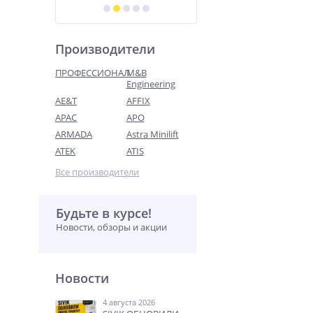
Производители
ПРОФЕССИОНАЛ
M&B
Engineering
AE&T
AFFIX
APAC
APO
ARMADA
Astra Minilift
ATEK
ATIS
Все производители
Будьте в курсе!
Новости, обзоры и акции
Новости
4 августа 2026