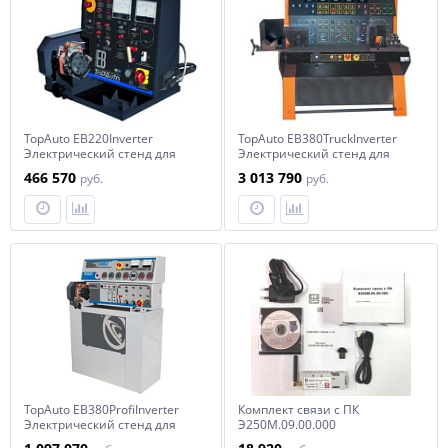
TopAuto EB220Inverter
TopAuto EB380TruckInverter
Электрический стенд для
Электрический стенд для
проверки генераторов и
проверки генераторов и
466 570
3 013 790
руб.
руб.
стартеров
стартеров
TopAuto EB380ProfiInverter
Комплект связи с ПК
Электрический стенд для
Э250М.09.00.000
проверки генераторов и