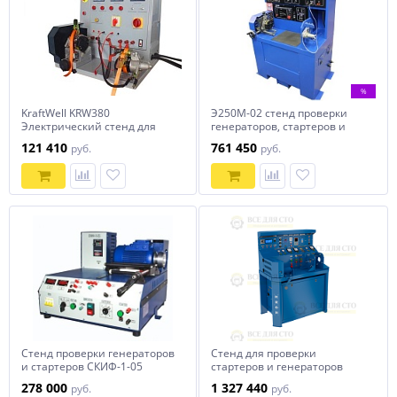
%
KraftWell KRW380
Э250М-02 стенд проверки
Электрический стенд для
генераторов, стартеров и
проверки генераторов и
другого
121 410
761 450
руб.
руб.
стартеров
электрооборудования
Стенд проверки генераторов
Стенд для проверки
и стартеров СКИФ-1-05
стартеров и генераторов
KRONVUZ Э250М-02
278 000
1 327 440
руб.
руб.