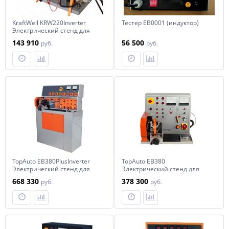
KraftWell KRW220Inverter
Тестер ЕВ0001 (индуктор)
Электрический стенд для
проверки генераторов и
143 910
56 500
руб.
руб.
стартеров
TopAuto EB380PlusInverter
TopAuto EB380
Электрический стенд для
Электрический стенд для
проверки генераторов и
проверки генераторов и
668 330
378 300
руб.
руб.
стартеров
стартеров