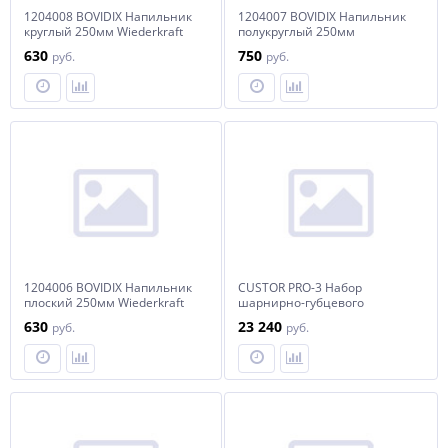
1204008 BOVIDIX Напильник
1204007 BOVIDIX Напильник
круглый 250мм Wiederkraft
полукруглый 250мм
Wiederkraft
630
750
руб.
руб.
1204006 BOVIDIX Напильник
CUSTOR PRO-3 Набор
плоский 250мм Wiederkraft
шарнирно-губцевого
инструмента, напильников и
630
23 240
руб.
руб.
натфилей в ложементе, 20
предметов Wiederkraft