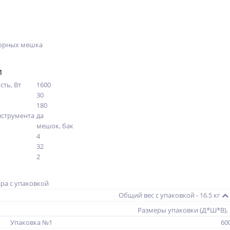
борных мешка
и
ть, Вт
1600
30
180
нструмента
да
мешок, бак
4
32
2
ара с упаковкой
Общий вес с упаковкой - 16.5 кг
Размеры упаковки (Д*Ш*В),
Упаковка №1
600