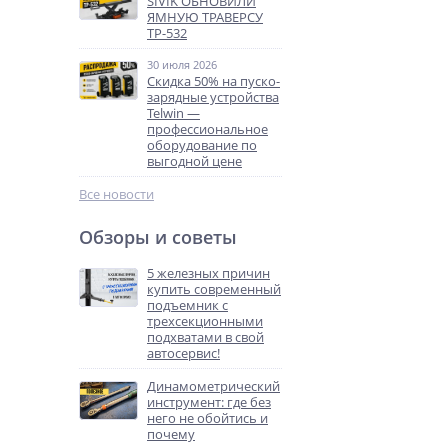
SIVIK ОБНОВИЛИ
ЯМНУЮ ТРАВЕРСУ
ТР-532
30 июля 2026
Скидка 50% на пуско-
зарядные устройства
Telwin —
профессиональное
оборудование по
выгодной цене
Все новости
Обзоры и советы
5 железных причин
купить современный
подъемник с
трехсекционными
подхватами в свой
автосервис!
Динамометрический
инструмент: где без
него не обойтись и
почему