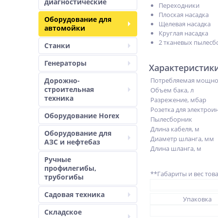
диагностические
Переходники
Плоская насадка
Оборудование для
Щелевая насадка
автомойки
Круглая насадка
2 тканевых пылес
Станки
Генераторы
Характеристик
Дорожно-
Потребляемая мощнос
строительная
Объем бака, л
техника
Разрежение, мбар
Розетка для электрои
Оборудование Horex
Пылесборник
Длина кабеля, м
Оборудование для
Диаметр шланга, мм
АЗС и нефтебаз
Длина шланга, м
Ручные
профилегибы,
**Габариты и вес тов
трубогибы
Садовая техника
Упаковка
Складское