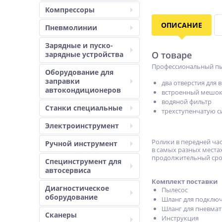
Компрессоры
ОПИСАНИЕ
Пневмолинии
Зарядные и пуско-
О товаре
зарядные устройства
Профессиональный п
Оборудование для
заправки
два отверстия для 
автокондиционеров
встроенный мешок
водяной фильтр
Станки специальные
трехступенчатую с
Электроинструмент
Ролики в передней ча
Ручной инструмент
в самых разных места
продолжительный срок
Специнструмент для
автосервиса
Комплект поставки
Диагностическое
Пылесос
оборудование
Шланг для подключ
Шланг для пневма
Сканеры
Инструкция