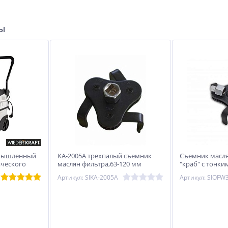
ры
мышленный
KA-2005А трехпалый съемник
Съемник масл
ического
маслян фильтра,63-120 мм
"краб" с тонки
Hans, OFW3-2S
Артикул: SIKA-2005А
Артикул: SIOFW