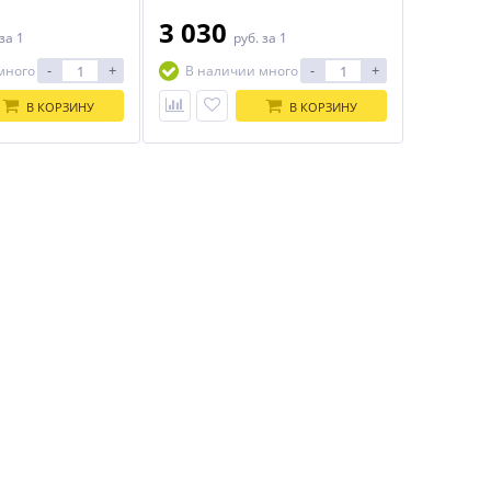
3 030
за 1
руб.
за 1
-
+
-
+
много
В наличии много
В КОРЗИНУ
В КОРЗИНУ