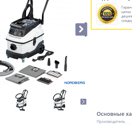
Гаран
цены
дешев
скидку
Основные ха
Производитель