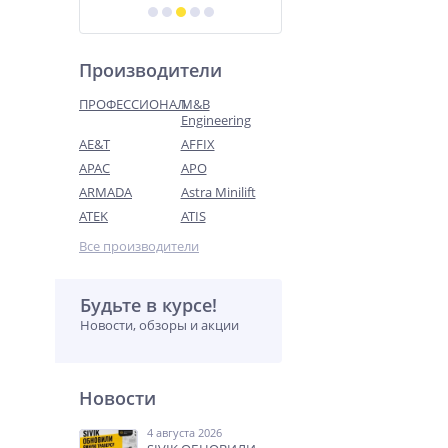
Производители
ПРОФЕССИОНАЛ
M&B
Engineering
AE&T
AFFIX
APAC
APO
ARMADA
Astra Minilift
ATEK
ATIS
Все производители
Будьте в курсе!
Новости, обзоры и акции
Новости
4 августа 2026