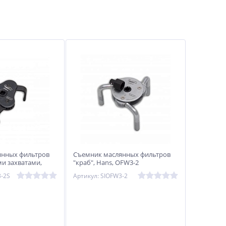
янных фильтров
Съемник маслянных фильтров
ми захватами,
"краб", Hans, OFW3-2
3-2S
Артикул: SIOFW3-2