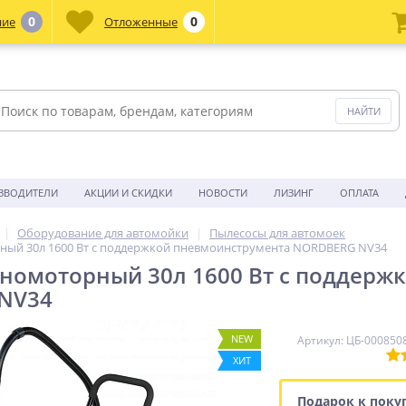
0
0
ние
Отложенные
ЗВОДИТЕЛИ
АКЦИИ И СКИДКИ
НОВОСТИ
ЛИЗИНГ
ОПЛАТА
Оборудование для автомойки
Пылесосы для автомоек
ный 30л 1600 Вт с поддержкой пневмоинструмента NORDBERG NV34
номоторный 30л 1600 Вт с поддерж
NV34
NEW
Артикул: ЦБ-000850
ХИТ
Подарок к поку