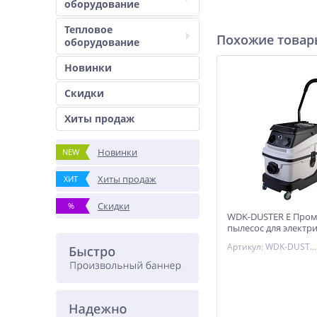
оборудование
Тепловое
Похожие това
оборудование
Новинки
Скидки
Хиты продаж
Новинки
NEW
Хиты продаж
ХИТ
Скидки
%
WDK-DUSTER E Про
пылесос для электр
инструмента
Артикул: WDK-DUSTER E