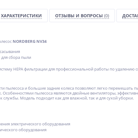
ХАРАКТЕРИСТИКИ
ОТЗЫВЫ И ВОПРОСЫ
(0)
ДОСТА
ылесос
NORDBERG NV34
всасывания
 для сбора пыли
истему HEPA фильтрации для профессиональной работы по удалению 
сти пылесоса и большие задние колеса позволяют легко перемешать пы
х. Особенностями пылесоса являются двойные вентиляторы, эффективны
 службы. Модель подходит как для влажной, так и для сухой уборки.
ения электрического оборудования
тического оборудования