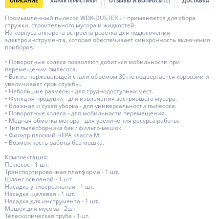
ОПИСАНИЕ
ХАРАКТЕРИСТИКИ
ОТЗЫВЫ И ВОПРОСЫ
(0)
ДОСТАВКА
Промышленный пылесос WDK-DUSTER L+ применяется для сбора
стружки, строительного мусора и жидкостей.
На корпусе аппарата встроена розетка для подключения
электроинструмента, которая обеспечивает синхронность включения
приборов.
• Поворотные колеса позволяют добиться мобильности при
перемещении пылесоса.
• Бак из нержавеющей стали объёмом 30 не подвергается коррозии и
увеличивает срок службы.
• Небольшие размеры - для труднодоступных мест.
• Функция продувки - для извлечения застрявшего мусора.
• Влажная и сухая уборка - для универсальности пылесоса.
• Поворотные колеса - для мобильности перемещения.
• Медная обмотка мотора - для увеличения ресурса работы.
• Тип пылесборника бак / фильтр-мешок.
• Фильтр плоский HEPA класса M.
• Возможность работы без мешка.
Комплектация:
Пылесос - 1 шт.
Транспортировочная платформа - 1 шт.
Шланг основной - 1 шт.
Насадка универсальная - 1 шт.
Насадка щелевая - 1 шт.
Насадка для инструмента - 1 шт.
Мешок для мусора - 2шт.
Телескопическая труба - 1шт.