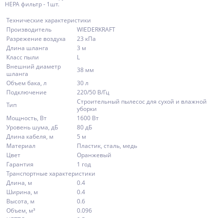
HEPA фильтр - 1шт.
Технические характеристики
Производитель
WIEDERKRAFT
Разрежение воздуха
23 кПа
Длина шланга
3 м
Класс пыли
L
Внешний диаметр
38 мм
шланга
Объем бака, л
30 л
Подключение
220/50 В/Гц
Строительный пылесос для сухой и влажной
Тип
уборки
Мощность, Вт
1600 Вт
Уровень шума, дБ
80 дБ
Длина кабеля, м
5 м
Материал
Пластик, сталь, медь
Цвет
Оранжевый
Гарантия
1 год
Транспортные характеристики
Длина, м
0.4
Ширина, м
0.4
Высота, м
0.6
Объем, м³
0.096