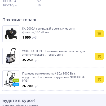
НЕТТО, кг
9.5
БРУТТО, кг
10
Похожие товары
KA-2005А трехпалый съемник маслян
фильтра,63-120 мм
1 550
руб.
WDK-DUSTER E Промышленный пылесос для
электрического инструмента
35 250
руб.
Пылесос одномоторный 30л 1600 Вт с
поддержкой пневмоинструмента NORDBERG
NV34
NEW
ХИТ
26 700
руб.
Будьте в курсе!
Новости, обзоры и акции