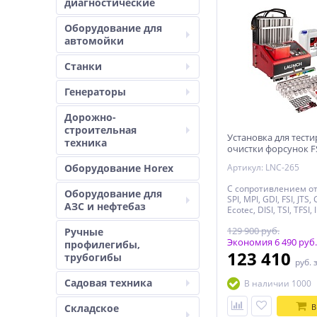
диагностические
Оборудование для
автомойки
Станки
Генераторы
Дорожно-
строительная
Установка для тест
техника
очистки форсунок FS
PIEZO Launch CNC-6
Оборудование Horex
Артикул: LNC-265
С сопротивлением от 
Оборудование для
SPI, MPI, GDI, FSI, JTS, 
АЗС и нефтебаз
Ecotec, DISI, TSI, TFSI,
пьезофорсунки
129 900 руб.
Ручные
Экономия 6 490 руб.
профилегибы,
123 410
трубогибы
руб.
Садовая техника
В наличии 1000
Складское
В