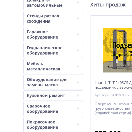
Хиты продаж
автомобильные
Стенды развал
схождения
Гаражное
оборудование
Гидравлическое
оборудование
Мебель
металлическая
Оборудование для
Launch TLT-240SCS 
замены масла
подъёмник с верхн
Кузовной ремонт
Артикул: GL01920-G
С верхней синхрони
Сварочное
грузоподъемностью 
оборудование
(европейская сертиф
Покрасочное
оборудование