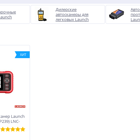
Дилерские
Авто
арочные
автосканеры для
прот
Launch
легковых Launch
Laun
ХИТ
-25%
-17%
%
ES-24 Станок
Мойка колес ТОРНАДО
нн
шиномонтажный (380 V)
Compact
канер Launch
P239) LNC-
75 490
605 000
руб.
руб.
90 950 руб.