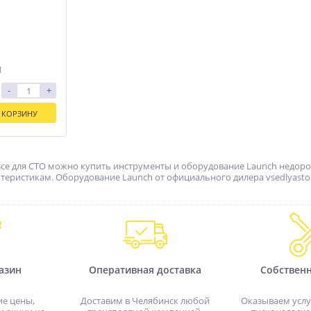
1
-
+
 КОРЗИНУ
Все для СТО можно купить инструменты и оборудование Launch недорог
еристикам. Оборудование Launch от официального дилера vsedlyasto
азин
Оперативная доставка
Собствен
ие цены,
Доставим в Челябинск любой
Оказываем услу