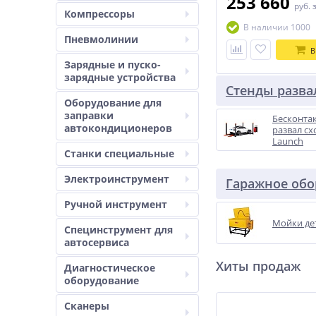
253 660
руб.
Компрессоры
В наличии 1000
Пневмолинии
В
Зарядные и пуско-
зарядные устройства
Стенды разва
Оборудование для
заправки
Бесконта
автокондиционеров
развал с
Launch
Станки специальные
Электроинструмент
Гаражное обо
Ручной инструмент
Мойки де
Специнструмент для
автосервиса
Хиты продаж
Диагностическое
оборудование
Сканеры