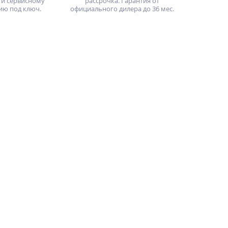
 и сервисному
рассрочка. Гарантия от
ию под ключ.
официального дилера до 36 мес.