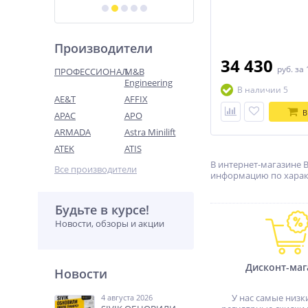
Производители
34 430
руб.
за 
ПРОФЕССИОНАЛ
M&B
Engineering
В наличии 5
AE&T
AFFIX
В
APAC
APO
ARMADA
Astra Minilift
ATEK
ATIS
В интернет-магазине 
Все производители
информацию по характ
Будьте в курсе!
Новости, обзоры и акции
Дисконт-маг
Новости
У нас самые низк
4 августа 2026