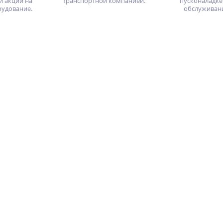
и акции на
транспортной компанией.
пусконаладке
рудование.
обслуживан