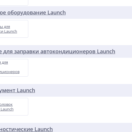
ое оборудование Launch
ы для
ки Launch
 для заправки автокондиционеров Launch
 для
иционеров
умент Launch
оловок
 Launch
ностические Launch