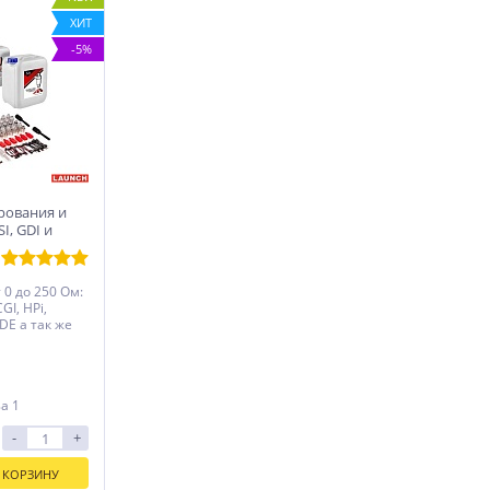
ХИТ
-5%
ирования и
I, GDI и
05+ LNC-265
0 до 250 Oм:
CGI, HPi,
 IDE а так же
за 1
-
+
 КОРЗИНУ