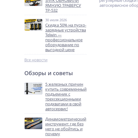
SIVIK ОБНОВИЛИ
регулярные скидки 
ЯМНУЮ ТРАВЕРСУ
автосервисное обо
ТР-532
30 июля 2026
Скидка 50% на пуско-
зарядные устройства
Telwin —
профессиональное
оборудование по
выгодной цене
Все новости
Обзоры и советы
5 железных причин
купить современный
подъемник с
трехсекционными
подхватами в свой
автосервис!
Динамометрический
инструмент: где без
него не обойтись и
почему