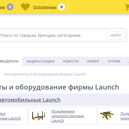
0
0
ние
Отложенные
ЗВОДИТЕЛИ
АКЦИИ И СКИДКИ
НОВОСТИ
ЛИЗИНГ
ОПЛАТА
Инструменты и оборудование фирмы Launch
ты и оборудование фирмы Launch
автомобильные Launch
Подъемники
ики
Под
четырехстоечные
чные Launch
нож
Launch