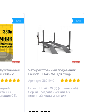
ХИТ
ХИТ
Двухстоечный
Четырехстоечный подъемник
ей связью
Launch TLT-455WF для сход-
развала
Артикул: GL01940
зацией,
Launch TLT-455W (F) (с траверсой)
4 тонны
Серый - гидравлический 4-х
икация CE).
стоечный подъемник для
регулировки развала-схождения.
Грузоподъемность 5.5 тонн, имеет
предустановленную траверсу 2,7 т
с пневматическим управлением.