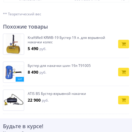
** Теоретический вес
Похожие товары
KraftWell KRWB-19 Бустер 19 л. для взрывной
накачки колес
5 490
руб.
Бустер для накачки шин 19л T91005
8 490
руб.
ХИТ
ATIS BS Бустер взрывной накачки
22 900
руб.
Будьте в курсе!