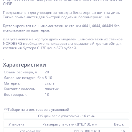
CH3F
Предназначен для упрощения посадки бескамерных шин на диск.
Также применяется для быстрой подкачки бескамерных шин.
Бустер крепится на шиномонтажные станки 4641, 4644, 4644N без
использования адаптеров.
Для установки на корпусе других моделей шиномонтажных станков
NORDBERG необходимо использовать специальный кронштейн для
крепления бустера CH3F цена 870 рублей.
.
Характеристики
Объем ресивера, л
28
Давление воздуха, бар
8-10
Материал
сталь
Контакт с колесом
пластик
Вес товара, кг
18
**Габариты и вес товара с упаковкой
Общий вес с упаковкой - 16 кг
Упаковка
Размеры упаковки (Д*Ш*В), мм
Вес, кг
Упаковка №1
660 x 380 x 410
16